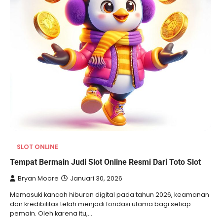
SLOT ONLINE
Tempat Bermain Judi Slot Online Resmi Dari Toto Slot
Bryan Moore
Januari 30, 2026
Memasuki kancah hiburan digital pada tahun 2026, keamanan
dan kredibilitas telah menjadi fondasi utama bagi setiap
pemain. Oleh karena itu,…