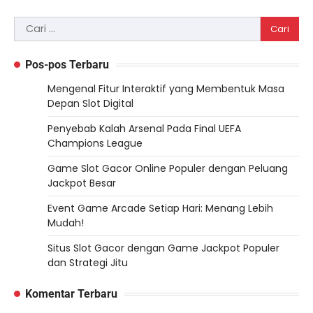
Cari
untuk:
Pos-pos Terbaru
Mengenal Fitur Interaktif yang Membentuk Masa
Depan Slot Digital
Penyebab Kalah Arsenal Pada Final UEFA
Champions League
Game Slot Gacor Online Populer dengan Peluang
Jackpot Besar
Event Game Arcade Setiap Hari: Menang Lebih
Mudah!
Situs Slot Gacor dengan Game Jackpot Populer
dan Strategi Jitu
Komentar Terbaru