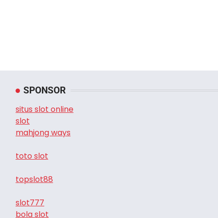
SPONSOR
situs slot online
slot
mahjong ways
toto slot
topslot88
slot777
bola slot