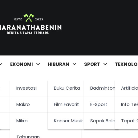
EKONOMI
HIBURAN
SPORT
TEKNOLO
a
Investasi
Buku Cerita
Badminton
Artifici
ps searching can help.
Makro
Film Favorit
E-Sport
Info Te
Mikro
Konser Musik
Sepak Bola
Tepat 
Tabungan