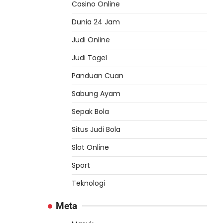
Casino Online
Dunia 24 Jam
Judi Online
Judi Togel
Panduan Cuan
Sabung Ayam
Sepak Bola
Situs Judi Bola
Slot Online
Sport
Teknologi
Meta