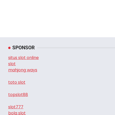
SPONSOR
situs slot online
slot
mahjong ways
toto slot
topslot88
slot777
bola slot