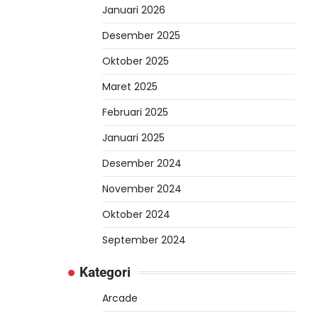
Januari 2026
Desember 2025
Oktober 2025
Maret 2025
Februari 2025
Januari 2025
Desember 2024
November 2024
Oktober 2024
September 2024
Kategori
Arcade