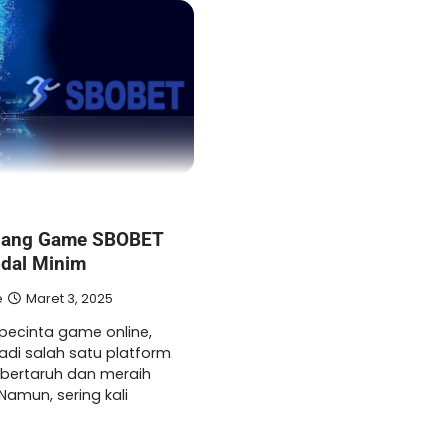
nang Game SBOBET
dal Minim
e
Maret 3, 2025
pecinta game online,
di salah satu platform
k bertaruh dan meraih
Namun, sering kali