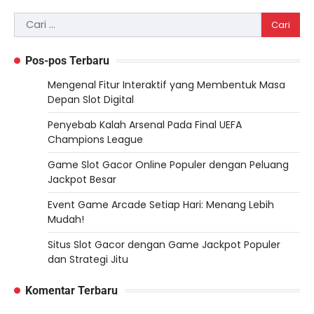
Cari
untuk:
Pos-pos Terbaru
Mengenal Fitur Interaktif yang Membentuk Masa
Depan Slot Digital
Penyebab Kalah Arsenal Pada Final UEFA
Champions League
Game Slot Gacor Online Populer dengan Peluang
Jackpot Besar
Event Game Arcade Setiap Hari: Menang Lebih
Mudah!
Situs Slot Gacor dengan Game Jackpot Populer
dan Strategi Jitu
Komentar Terbaru