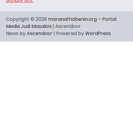
bandar slot
Copyright © 2026
maranathabenin.org – Portal
Media Judi Masakini
| Ascendoor
News by
Ascendoor
| Powered by
WordPress
.