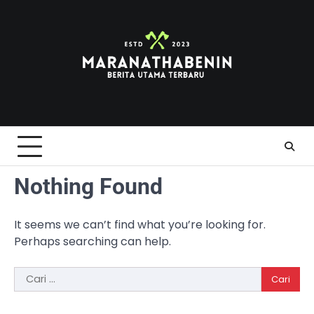
Skip
to
content
Nothing Found
It seems we can’t find what you’re looking for.
Perhaps searching can help.
Cari
untuk: